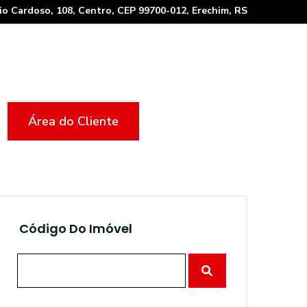
io Cardoso, 108, Centro, CEP 99700-012, Erechim, RS
Área do Cliente
Código Do Imóvel