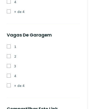
4
+ de 4
Vagas De Garagem
1
2
3
4
+ de 4
Compartilhar Este Link