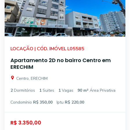
LOCAÇÃO | CÓD. IMÓVEL L05585
Apartamento 2D no bairro Centro em
ERECHIM
Centro, ERECHIM
2
Dormitórios
1
Suites
1
Vagas
90 m²
Área Privativa
Condomínio
R$ 350,00
Iptu
R$ 220,00
R$ 3.350,00