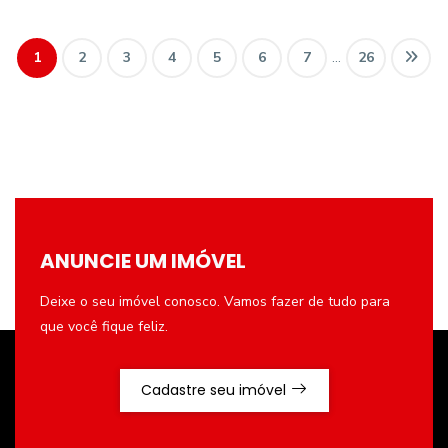
1
2
3
4
5
6
7
...
26
ANUNCIE UM IMÓVEL
Deixe o seu imóvel conosco. Vamos fazer de tudo para
que você fique feliz.
Cadastre seu imóvel