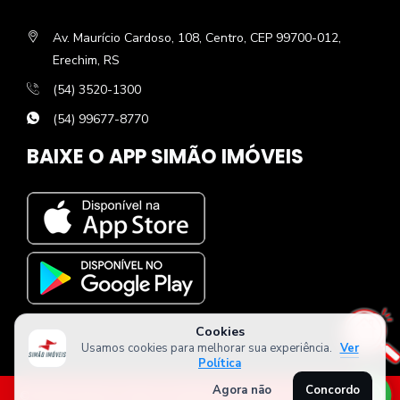
Av. Maurício Cardoso, 108, Centro, CEP 99700-012,
Erechim, RS
(54) 3520-1300
(54) 99677-8770
BAIXE O APP SIMÃO IMÓVEIS
Cookies
Usamos cookies para melhorar sua experiência.
Ver
Política
Agora não
Concordo
© Simão Imóveis. Todos os direitos reservados. CRECI - 23252J.