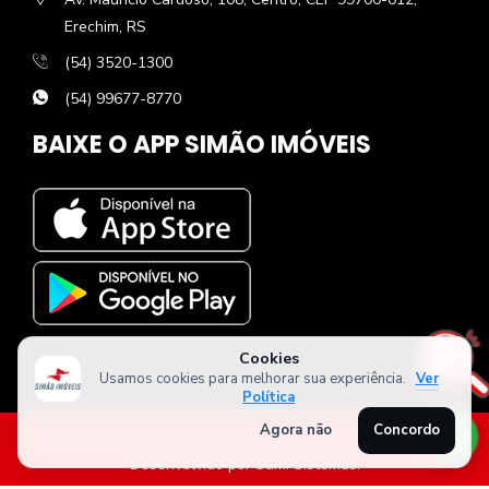
Erechim, RS
(54) 3520-1300
(54) 99677-8770
BAIXE O APP SIMÃO IMÓVEIS
Cookies
Usamos cookies para melhorar sua experiência.
Ver
Política
Agora não
Concordo
© Simão Imóveis. Todos os direitos reservados. CRECI - 23252J.
Desenvolvido por
Sami Sistemas
.