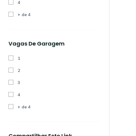
4
+ de 4
Vagas De Garagem
1
2
3
4
+ de 4
Compartilhar Este Link