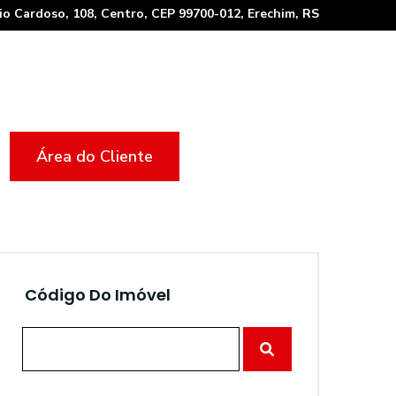
io Cardoso, 108, Centro, CEP 99700-012, Erechim, RS
Área do Cliente
Código Do Imóvel