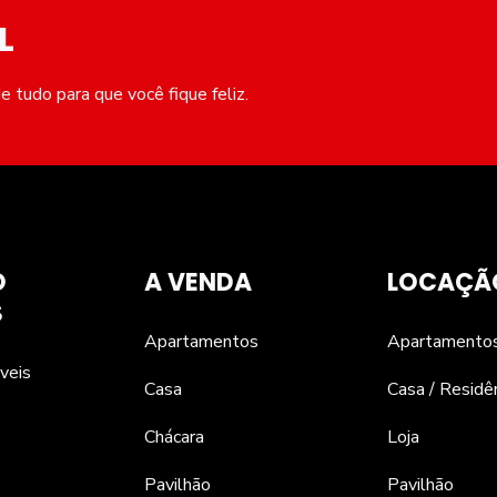
L
 tudo para que você fique feliz.
O
A VENDA
LOCAÇÃ
S
Apartamentos
Apartamento
veis
Casa
Casa / Residê
Chácara
Loja
Pavilhão
Pavilhão